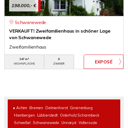
198.000,- €
Schwanewede
VERKAUFT! Zweifamilienhaus in schöner Lage
von Schwanewede
Zweifamilienhaus
147 m²
6
WOHNFLÄCHE
ZIMMER
Achim
Bremen
Delmenhorst
Gnarrenburg
Hambergen
Lübberstedt
Osterholz Scharmbeck
Scheeßel
Schwanewede
Unnaryd
Vollersode