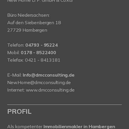
New Home D. P. GmbH & Co.KG
Büro Niedersachsen:
Auf den Siebenbergen 18
27729 Hambergen
Telefon:
04793 - 95224
Mobil:
0178 - 8522400
Telefax: 0421 - 8413181
E-Mail:
Info@dmcconsulting.de
New.Home@dmcconsulting.de
Internet: www.dmcconsulting.de
PROFIL
Als kompetenter
Immobilienmakler in Hambergen