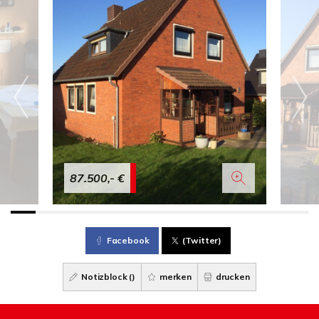
87.500,- €
Facebook
(Twitter)
Notizblock (
)
merken
drucken